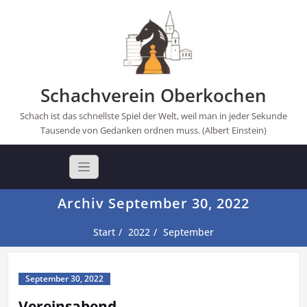
Skip
to
content
Schachverein Oberkochen
Schach ist das schnellste Spiel der Welt, weil man in jeder Sekunde
Tausende von Gedanken ordnen muss. (Albert Einstein)
Archiv September 30, 2022
Start
2022
September
September 30, 2022
Vereinsabend