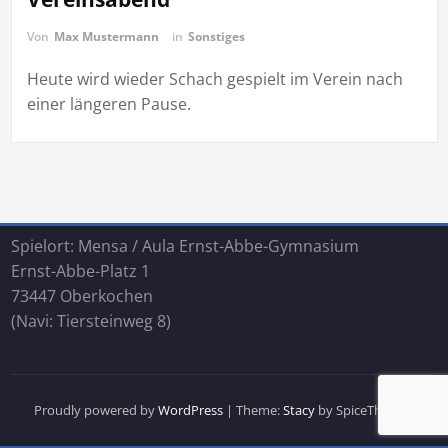
Von
Max Mustermann
in
Sonstiges
Heute wird wieder Schach gespielt im Verein nach
einer längeren Pause.
Spielort: Mensa / Aula Ernst-Abbe-Gymnasium
Ernst-Abbe-Platz 1
73447 Oberkochen
(Navi: Tiersteinweg 8)
Proudly powered by
WordPress
| Theme:
Stacy
by SpiceThemes