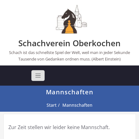
Skip
to
content
Schachverein Oberkochen
Schach ist das schnellste Spiel der Welt, weil man in jeder Sekunde
Tausende von Gedanken ordnen muss. (Albert Einstein)
Mannschaften
Start
Mannschaften
Zur Zeit stellen wir leider keine Mannschaft.