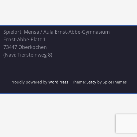
Spielort: Mensa / Aula Ernst-Abbe-Gymnasium
Ernst-Abbe-Platz 1
73447 Oberkochen
(Navi: Tiersteinweg 8)
Proudly powered by
WordPress
| Theme:
Stacy
by SpiceThemes