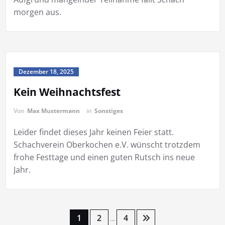
morgen aus.
Dezember 18, 2025
Kein Weihnachtsfest
Von
Max Mustermann
in
Sonstiges
Leider findet dieses Jahr keinen Feier statt.
Schachverein Oberkochen e.V. wünscht trotzdem
frohe Festtage und einen guten Rutsch ins neue
Jahr.
Seitennummerierung
1
2
4
…