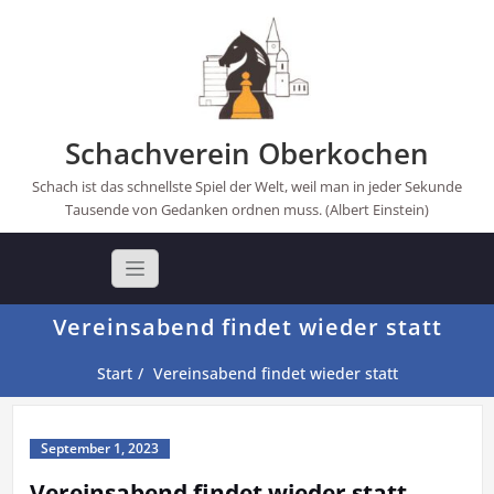
Skip
to
content
Schachverein Oberkochen
Schach ist das schnellste Spiel der Welt, weil man in jeder Sekunde
Tausende von Gedanken ordnen muss. (Albert Einstein)
Vereinsabend findet wieder statt
Start
Vereinsabend findet wieder statt
September 1, 2023
Vereinsabend findet wieder statt