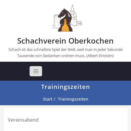
Skip
to
content
Schachverein Oberkochen
Schach ist das schnellste Spiel der Welt, weil man in jeder Sekunde
Tausende von Gedanken ordnen muss. (Albert Einstein)
Trainingszeiten
Start
Trainingszeiten
Vereinsabend