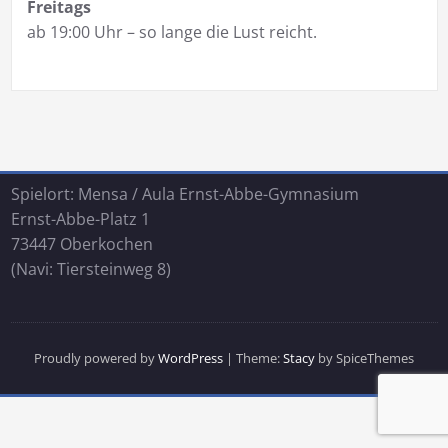
Freitags
ab 19:00 Uhr – so lange die Lust reicht.
Spielort: Mensa / Aula Ernst-Abbe-Gymnasium
Ernst-Abbe-Platz 1
73447 Oberkochen
(Navi: Tiersteinweg 8)
Proudly powered by
WordPress
| Theme:
Stacy
by SpiceThemes