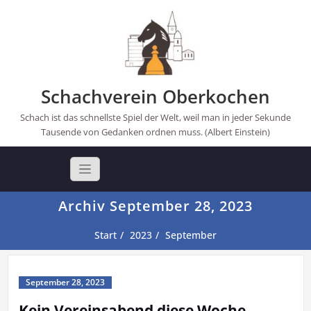
Skip
to
content
Schachverein Oberkochen
Schach ist das schnellste Spiel der Welt, weil man in jeder Sekunde
Tausende von Gedanken ordnen muss. (Albert Einstein)
Archiv September 28, 2023
Start
2023
September
September 28, 2023
Kein Vereinsabend diese Woche