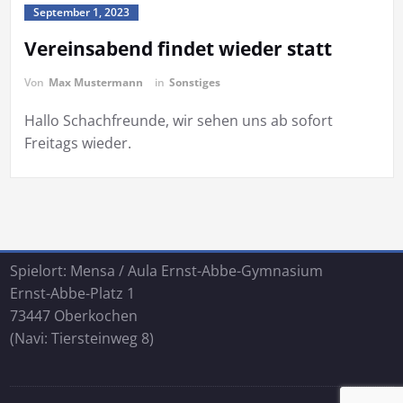
September 1, 2023
Vereinsabend findet wieder statt
Von
Max Mustermann
in
Sonstiges
Hallo Schachfreunde, wir sehen uns ab sofort
Freitags wieder.
Spielort: Mensa / Aula Ernst-Abbe-Gymnasium
Ernst-Abbe-Platz 1
73447 Oberkochen
(Navi: Tiersteinweg 8)