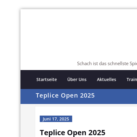
Skip
to
content
Schach ist das schnellste Sp
Startseite
Über Uns
Aktuelles
Trai
Teplice Open 2025
Juni 17, 2025
Teplice Open 2025