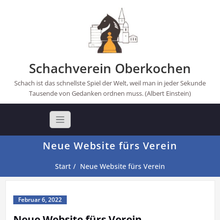
Skip
to
content
Schachverein Oberkochen
Schach ist das schnellste Spiel der Welt, weil man in jeder Sekunde
Tausende von Gedanken ordnen muss. (Albert Einstein)
Neue Website fürs Verein
Start
Neue Website fürs Verein
Februar 6, 2022
Neue Website fürs Verein