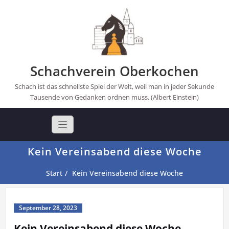
Skip
to
content
Schachverein Oberkochen
Schach ist das schnellste Spiel der Welt, weil man in jeder Sekunde
Tausende von Gedanken ordnen muss. (Albert Einstein)
Kein Vereinsabend diese Woche
Start
Kein Vereinsabend diese Woche
September 28, 2023
Kein Vereinsabend diese Woche