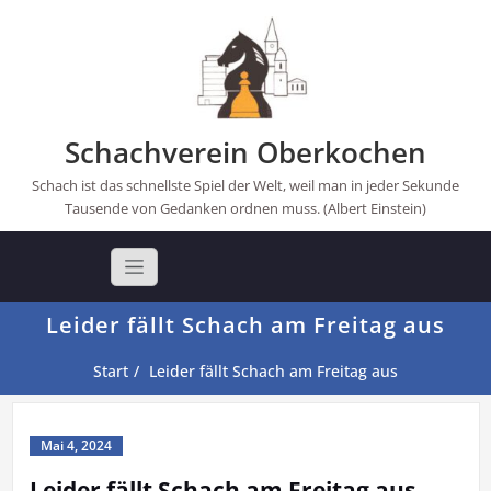
Skip
to
content
Schachverein Oberkochen
Schach ist das schnellste Spiel der Welt, weil man in jeder Sekunde
Tausende von Gedanken ordnen muss. (Albert Einstein)
Leider fällt Schach am Freitag aus
Start
Leider fällt Schach am Freitag aus
Mai 4, 2024
Leider fällt Schach am Freitag aus