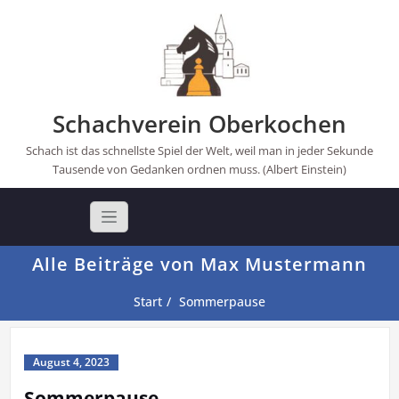
Skip
to
content
Schachverein Oberkochen
Schach ist das schnellste Spiel der Welt, weil man in jeder Sekunde
Tausende von Gedanken ordnen muss. (Albert Einstein)
Alle Beiträge von Max Mustermann
Start
Sommerpause
August 4, 2023
Sommerpause