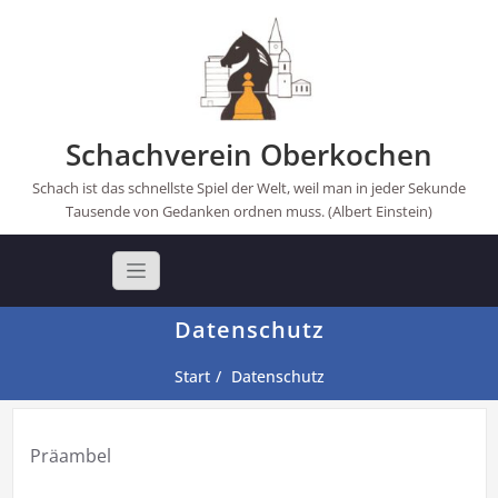
Skip
to
content
Schachverein Oberkochen
Schach ist das schnellste Spiel der Welt, weil man in jeder Sekunde
Tausende von Gedanken ordnen muss. (Albert Einstein)
Datenschutz
Start
Datenschutz
Präambel